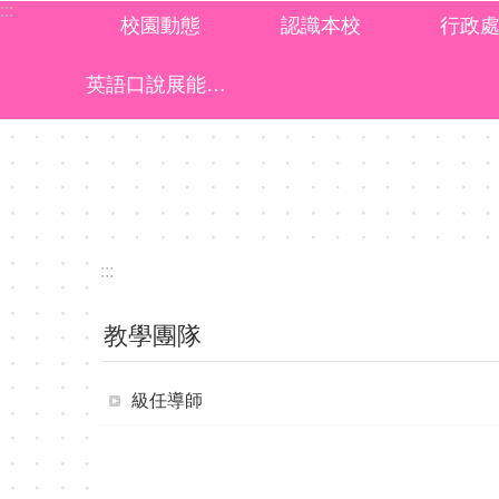
:::
跳到主要內容區塊
校園動態
認識本校
行政
英語口說展能樂學計畫成果
:::
教學團隊
級任導師