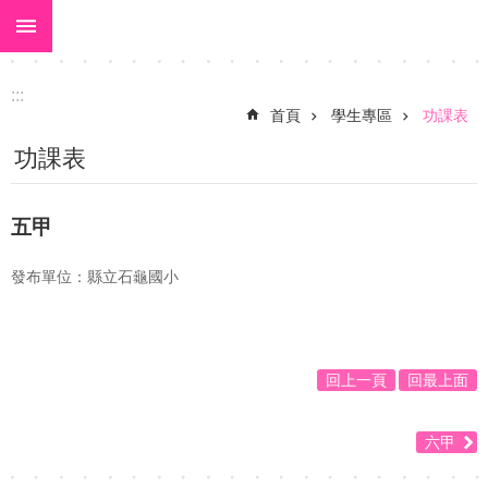
:::
跳到主要內容區塊
:::
首頁
學生專區
功課表
功課表
五甲
發布單位：縣立石龜國小
回上一頁
回最上面
六甲