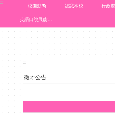
:::
跳到主要內容區塊
校園動態
認識本校
行政
英語口說展能樂學計畫成果
:::
徵才公告