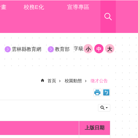
計畫
校務E化
宣導專區
字級
雲林縣教育網
教育部
小
中
大
首頁
校園動態
徵才公告
上版日期